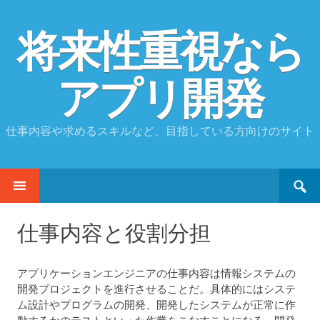
将来性重視なら
アプリ開発
仕事内容や求めるスキルなど、目指している方向けのサイト
Search
SKIP
for:
TO
CONTENT
仕事内容と役割分担
アプリケーションエンジニアの仕事内容は情報システムの
開発プロジェクトを進行させることだ。具体的にはシステ
ム設計やプログラムの開発、開発したシステムが正常に作