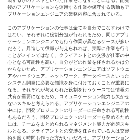
動するかのテストといった作業をこなすことになる。開発
後のアプリケーションを運用する作業や保守する活動もア
プリケーションエンジニアの業務内容に含まれている。
このアプリケーションの仕事は全てを自分でこなすわけで
はない。それぞれに役割分担が行われるため、同じアプリ
ケーションエンジニアでも行う作業が異なるケースが多い
だろう。昇進して役職が与えられれば、実際に作業を行う
ことがメインではなく、クライアントとの交渉が仕事の中
心となる可能性も高い。自分がどの作業を任されるかは分
からないため、アプリケーションエンジニアはソフトウェ
アやハードウェア、ネットワーク、データベースといった
システム開発に必要な知識を身に付けておくことが重要に
なる。それぞれが与えられた役割を行うケースでは情報の
共有が重要になるため、コミュニケーション能力も欠かせ
ないスキルと考えられる。アプリケーションエンジニアの
中には、開発プロジェクトのリーダーに任命される可能性
もあるだろう。開発プロジェクトのリーダーを務めるため
には、チームをまとめられるマネジメント能力が必須スキ
ルとなる。クライアントとの交渉を任されている人は交渉
術を磨く時間も作った方がいいだろう。アプリケーション